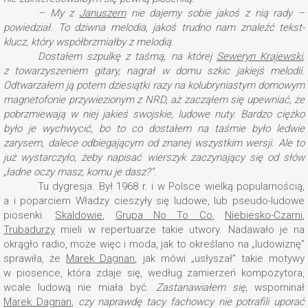
– My z
Januszem
nie dajemy sobie jakoś z nią rady –
powiedział. To dziwna melodia, jakoś trudno nam znaleźć tekst-
klucz, który współbrzmiałby z melodią.
Dostałem szpulkę z taśmą, na której
Seweryn Krajewski
,
z towarzyszeniem gitary, nagrał w domu szkic jakiejś melodii.
Odtwarzałem ją potem dziesiątki razy na kolubryniastym domowym
magnetofonie przywiezionym z NRD, aż zacząłem się upewniać, że
pobrzmiewają w niej jakieś swojskie, ludowe nuty. Bardzo ciężko
było je wychwycić, bo to co dostałem na taśmie było ledwie
zarysem, dalece odbiegającym od znanej wszystkim wersji. Ale to
już wystarczyło, żeby napisać wierszyk zaczynający się od słów
„ładne oczy masz, komu je dasz?”.
Tu dygresja. Był 1968 r. i w Polsce wielką popularnością,
a i poparciem Władzy cieszyły się ludowe, lub pseudo-ludowe
piosenki.
Skaldowie
,
Grupa No To Co
,
Niebiesko-Czarni
,
Trubadurzy
mieli w repertuarze takie utwory. Nadawało je na
okrągło radio, może więc i moda, jak to określano na „ludowiznę”
sprawiła, że
Marek Dagnan
, jak mówi „usłyszał” takie motywy
w piosence, która zdaje się, według zamierzeń kompozytora,
wcale ludową nie miała być.
Zastanawiałem się
, wspominał
Marek Dagnan
,
czy naprawdę tacy fachowcy nie potrafili uporać