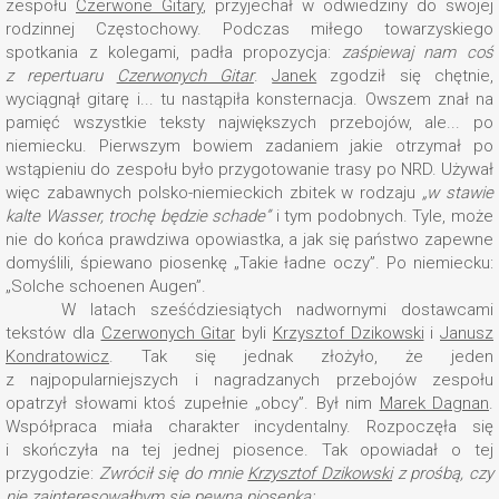
zespołu
Czerwone Gitary
, przyjechał w odwiedziny do swojej
rodzinnej Częstochowy. Podczas miłego towarzyskiego
spotkania z kolegami, padła propozycja:
zaśpiewaj nam coś
z repertuaru
Czerwonych Gitar
.
Janek
zgodził się chętnie,
wyciągnął gitarę i... tu nastąpiła konsternacja. Owszem znał na
pamięć wszystkie teksty największych przebojów, ale... po
niemiecku. Pierwszym bowiem zadaniem jakie otrzymał po
wstąpieniu do zespołu było przygotowanie trasy po NRD. Używał
więc zabawnych polsko-niemieckich zbitek w rodzaju
„w stawie
kalte Wasser, trochę będzie schade”
i tym podobnych. Tyle, może
nie do końca prawdziwa opowiastka, a jak się państwo zapewne
domyślili, śpiewano piosenkę „Takie ładne oczy”. Po niemiecku:
„Solche schoenen Augen”.
W latach sześćdziesiątych nadwornymi dostawcami
tekstów dla
Czerwonych Gitar
byli
Krzysztof Dzikowski
i
Janusz
Kondratowicz
. Tak się jednak złożyło, że jeden
z najpopularniejszych i nagradzanych przebojów zespołu
opatrzył słowami ktoś zupełnie „obcy”. Był nim
Marek Dagnan
.
Współpraca miała charakter incydentalny. Rozpoczęła się
i skończyła na tej jednej piosence. Tak opowiadał o tej
przygodzie:
Zwrócił się do mnie
Krzysztof Dzikowski
z prośbą, czy
nie zainteresowałbym się pewną piosenką: