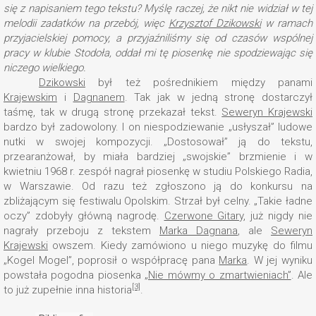
się z napisaniem tego tekstu? Myślę raczej, że nikt nie widział w tej
melodii zadatków na przebój, więc
Krzysztof Dzikowski
w ramach
przyjacielskiej pomocy, a przyjaźniliśmy się od czasów wspólnej
pracy w klubie Stodoła, oddał mi tę piosenkę nie spodziewając się
niczego wielkiego.
Dzikowski
był też pośrednikiem między panami
Krajewskim
i
Dagnanem
. Tak jak w jedną stronę dostarczył
taśmę, tak w drugą stronę przekazał tekst.
Seweryn Krajewski
bardzo był zadowolony. I on niespodziewanie „usłyszał” ludowe
nutki w swojej kompozycji. „Dostosował” ją do tekstu,
przearanżował, by miała bardziej „swojskie” brzmienie i w
kwietniu 1968 r. zespół nagrał piosenkę w studiu Polskiego Radia,
w Warszawie. Od razu też zgłoszono ją do konkursu na
zbliżającym się festiwalu Opolskim. Strzał był celny. „Takie ładne
oczy” zdobyły główną nagrodę.
Czerwone Gitary
, już nigdy nie
nagrały przeboju z tekstem
Marka Dagnana
, ale
Seweryn
Krajewski
owszem. Kiedy zamówiono u niego muzykę do filmu
„Kogel Mogel”, poprosił o współpracę pana
Marka
. W jej wyniku
powstała pogodna piosenka
„Nie mówmy o zmartwieniach”
. Ale
[3]
to już zupełnie inna historia
.