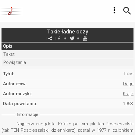
Takie ładne oczy
0
0
Opis
Tekst
Powiązania
Tytuł:
Takie
Autor słów:
Dagna
Autor muzyki:
Kraje
Data powstania:
1968
Informacje
Najpierw anegdota. Krótko po tym jak
Jan Pospieszalski
(tak TEN Pospieszalski, dziennikarz) został w 1977 r. członkiem