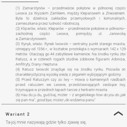
(1) Zamarstynów – przedmieście położone w północnej części
Lwowa za Wysokim Zamkiem, między Kleparowem a Zniesieniem.
Była to dzielnica zakładów przemysłowych i komunalnych,
zamieszkana przez ludność robotniczą.
(2) Kliparów, właśc. Kleparów – przedmieście położone w północno–
zachodniej części Lwowa, pomiędzy ul. Janowską
a Zamarstynowem.
(3) Rynyk, właśc. Rynek lwowski – centralny punkt starego miasta,
istniejący od 1356 r., w kształcie prostokąta o wymiarach 142 x 129
metrów. Otaczają go 44 zabytkowe kamienice. Na środku rynku stoi
Ratusz, a w czterech rogach studnie zdobione figurami Adonisa,
Amfitryty, Diany i Neptuna.
(4) Ratusz lwowski znajduje się na środku rynku. Posiada on
charakterystyczną wysoką wieżę z zegarem wybijającym godziny.
(5) Przed Ratuszym czy so lwy – mowa o kamiennych rzeźbach
przed ratuszem we Lwowie, przedstawiających siedzące lwy,
trzymające w przednich łapach tarcze z herbami miasta.
(6) Hau du ju du, gud baj, mister – z angielskiego
how do you do
„jak
się pan ma”,
good bye, mister
„do widzenia panu”.
Wariant 2
Ta-joj mnie nazywają gdzie tylko zjawię się,