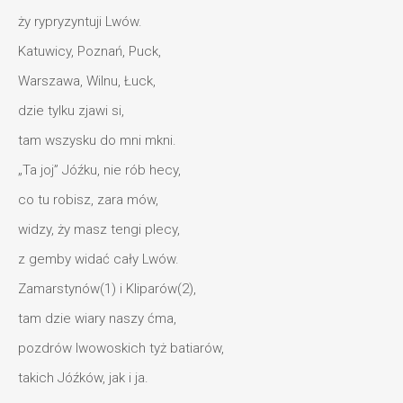
ży rypryzyntuji Lwów.
Katuwicy, Poznań, Puck,
Warszawa, Wilnu, Łuck,
dzie tylku zjawi si,
tam wszysku do mni mkni.
„Ta joj” Jóźku, nie rób hecy,
co tu robisz, zara mów,
widzy, ży masz tengi plecy,
z gemby widać cały Lwów.
Zamarstynów(1) i Kliparów(2),
tam dzie wiary naszy ćma,
pozdrów lwowoskich tyż batiarów,
takich Jóźków, jak i ja.