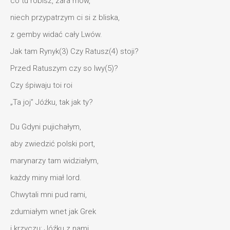
co tu robisz, zara mów,
niech przypatrzym ci si z bliska,
z gemby widać cały Lwów.
Jak tam Rynyk(3) Czy Ratusz(4) stoji?
Przed Ratuszym czy so lwy(5)?
Czy śpiwaju toi roi
„Ta joj” Jóźku, tak jak ty?
Du Gdyni pujichałym,
aby zwiedzić polski port,
marynarzy tam widziałym,
każdy miny miał lord.
Chwytali mni pud rami,
zdumiałym wnet jak Grek
i krzyczu: Jóźku z nami