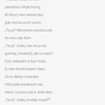
zwiedzisz Afryki brzeg.
W Afrycy tam wśród dun,
gdy morza ucich szum,
„Ta joj”! Murzynów wrzeszczał
do mni cały tłum:
„Ta joj” Jóźku, hau du ju du,
gud baj, mister(6), jak si masz?
Dziś zabawim si byz trudu,
ty nam lwoski kuplet dasz.
Za to damy ci banany
i Murzynki pienknych ras,
wienc si puszczaj w dziki tany,
[1]
„Ta joj” Jóźku, bodajś trzas!