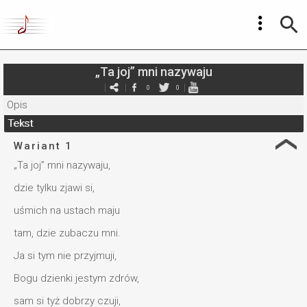
„Ta joj” mni nazywaju
0
0
Opis
Tekst
Wariant 1
„Ta joj” mni nazywaju,
dzie tylku zjawi si,
uśmich na ustach maju
tam, dzie zubaczu mni.
Ja si tym nie przyjmuji,
Bogu dzienki jestym zdrów,
sam si tyż dobrzy czuji,