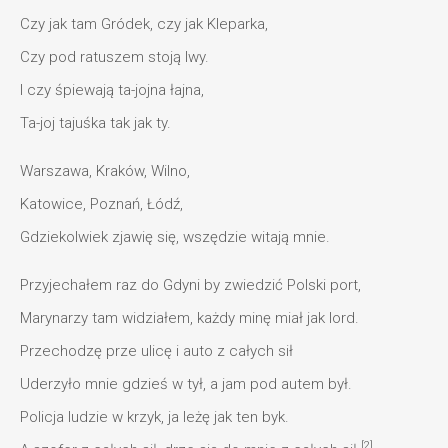
Czy jak tam Gródek, czy jak Kleparka,
Czy pod ratuszem stoją lwy.
I czy śpiewają ta-jojna łajna,
Ta-joj tajuśka tak jak ty.
Warszawa, Kraków, Wilno,
Katowice, Poznań, Łódź,
Gdziekolwiek zjawię się, wszędzie witają mnie.
Przyjechałem raz do Gdyni by zwiedzić Polski port,
Marynarzy tam widziałem, każdy minę miał jak lord.
Przechodzę prze ulicę i auto z całych sił
Uderzyło mnie gdzieś w tył, a jam pod autem był.
Policja ludzie w krzyk, ja leżę jak ten byk.
[2]