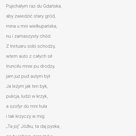
Pujichałym raz du Gdańska,
aby zwiedzić stary gród,
mina u mni wielkupańska,
nu i zamaszysty chód.
Z tretuaru sobi schodzy,
wtem auto z całych sił
trunciłu mnie pu drodzy,
jam już pud autym był.
Ja leżym jak ten byk,
pulicja, ludzi w krzyk,
a szofyr do mni hula
i tak krzyczy w mig:
„Ta joj” Jóźku, ta daj pyska,