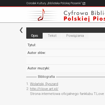
Ośrodek Kultury „Biblioteka Polskiej Piosenki”
Opis
Tekst
Powiązania
Tytuł:
Autor słów:
Autor muzyki:
Bibliografia
1.
Wolański, Ryszard
2.
http://t-love.art.pl/
Strona internetowa oficjalnego fanklubu T.Love 