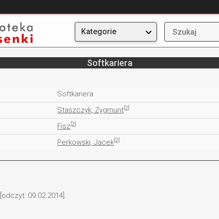
Kategorie
Softkariera
Softkariera
[2]
Staszczyk, Zygmunt
[2]
Fisz
[2]
Perkowski, Jacek
[odczyt: 09.02.2014].