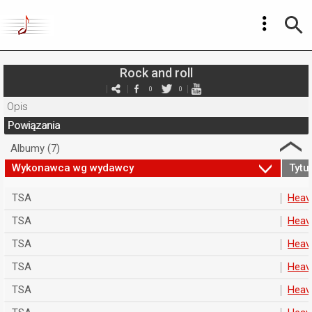
Rock and roll
0
0
Opis
Powiązania
Albumy (7)
Wykonawca wg wydawcy
Tytuł
TSA
Heav
TSA
Heav
TSA
Heav
TSA
Heav
TSA
Heav