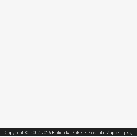
Copyright ©
2007-2026 Biblioteka Polskiej Piosenki
. Zapoznaj się