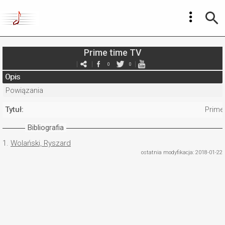
Prime time TV
0
0
Opis
Powiązania
Tytuł:
Prime
Bibliografia
1.
Wolański, Ryszard
ostatnia modyfikacja: 2018-01-22