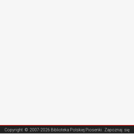
Copyright ©
2007-2026 Biblioteka Polskiej Piosenki
. Zapoznaj się