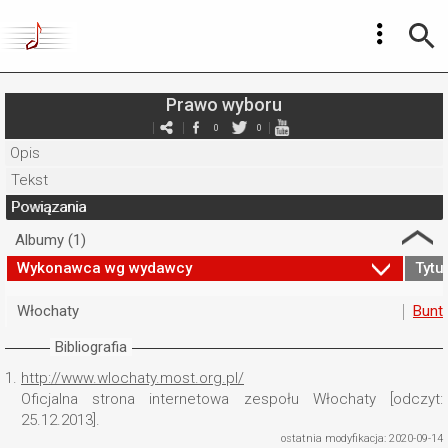
Prawo wyboru
0
0
Opis
Tekst
Powiązania
Albumy (1)
Wykonawca wg wydawcy
Tytuł
Włochaty
Bunt 
Bibliografia
1.
http://www.wlochaty.most.org.pl/
Oficjalna strona internetowa zespołu Włochaty [odczyt:
25.12.2013].
ostatnia modyfikacja: 2020-09-14