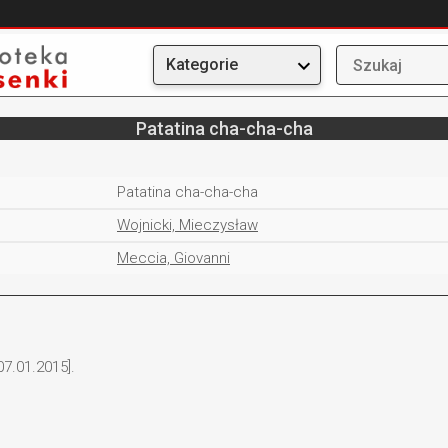
Kategorie
Patatina cha-cha-cha
Patatina cha-cha-cha
Wojnicki, Mieczysław
Meccia, Giovanni
7.01.2015].