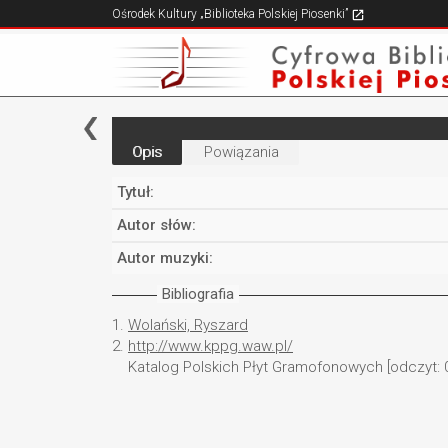
Ośrodek Kultury „Biblioteka Polskiej Piosenki”
Opis
Powiązania
Tytuł:
Autor słów:
Autor muzyki:
Bibliografia
1.
Wolański, Ryszard
2.
http://www.kppg.waw.pl/
Katalog Polskich Płyt Gramofonowych [odczyt: 0