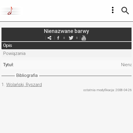
Nienazwane barwy
0
0
Opis
Powiązania
Tytuł:
Niena
Bibliografia
1.
Wolański, Ryszard
ostatnia modyfikacja: 2008-04-26