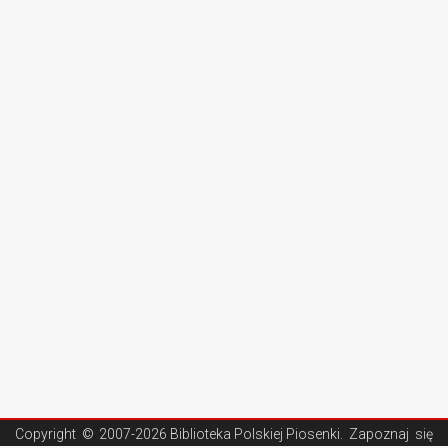
Copyright ©
2007-2026 Biblioteka Polskiej Piosenki
. Zapoznaj się