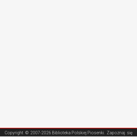
Copyright ©
2007-2026 Biblioteka Polskiej Piosenki
. Zapoznaj się