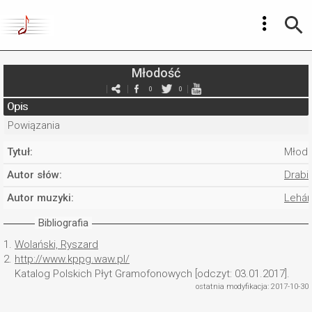
Młodość
0
0
Opis
Powiązania
Tytuł:
Młod
Autor słów:
Drabi
Autor muzyki:
Lehár
Bibliografia
1.
Wolański, Ryszard
2.
http://www.kppg.waw.pl/
Katalog Polskich Płyt Gramofonowych [odczyt: 03.01.2017].
ostatnia modyfikacja: 2017-10-30