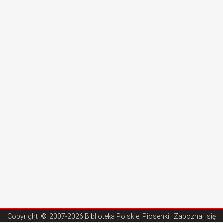
Copyright ©
2007-2026 Biblioteka Polskiej Piosenki
. Zapoznaj się