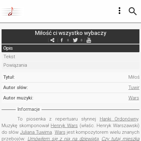
Miłość ci wszystko wybaczy
0
0
Opis
Tekst
Powiązania
Tytuł:
Miłoś
Autor słów:
Tuwim
Autor muzyki:
Wars,
Informacje
To piosenka z repertuaru słynnej
Hanki Ordonówny
.
Muzykę skomponował
Henryk Wars
(właśc. Henryk Warszawski)
do słów
Juliana Tuwima
.
Wars
jest kompozytorem wielu znanych
przebojów:
Umówiłem się z nią na dziewiątą
,
Czy tutaj mieszka