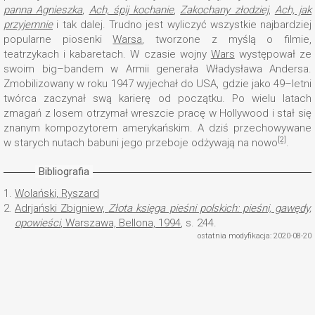
panna Agnieszka
,
Ach, śpij kochanie
,
Zakochany złodziej
,
Ach, jak
przyjemnie
i tak dalej. Trudno jest wyliczyć wszystkie najbardziej
popularne piosenki
Warsa
, tworzone z myślą o filmie,
teatrzykach i kabaretach. W czasie wojny
Wars
występował ze
swoim big–bandem w Armii generała Władysława Andersa.
Zmobilizowany w roku 1947 wyjechał do USA, gdzie jako 49–letni
twórca zaczynał swą karierę od początku. Po wielu latach
zmagań z losem otrzymał wreszcie pracę w Hollywood i stał się
znanym kompozytorem amerykańskim. A dziś przechowywane
[2]
w starych nutach babuni jego przeboje odżywają na nowo
.
Bibliografia
1.
Wolański, Ryszard
2.
Adrjański Zbigniew,
Złota księga pieśni polskich: pieśni, gawędy,
opowieści
, Warszawa, Bellona, 1994
, s. 244.
ostatnia modyfikacja: 2020-08-20