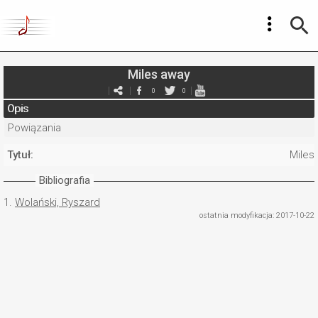
Miles away
0
0
Opis
Powiązania
Tytuł:
Miles
Bibliografia
1.
Wolański, Ryszard
ostatnia modyfikacja: 2017-10-22