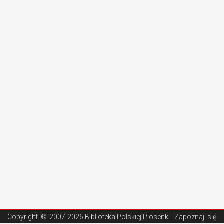
Copyright ©
2007-2026 Biblioteka Polskiej Piosenki
. Zapoznaj się