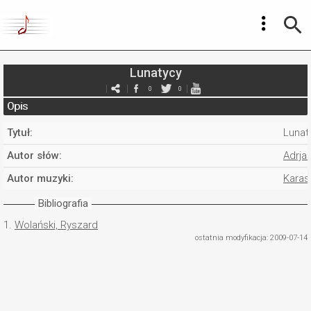
Lunatycy
0
0
Opis
Tytuł:
Lunat
Autor słów:
Adrja
Autor muzyki:
Karas
Bibliografia
1.
Wolański, Ryszard
ostatnia modyfikacja: 2009-07-14