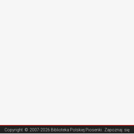
Copyright ©
2007-2026 Biblioteka Polskiej Piosenki
. Zapoznaj się