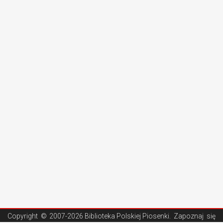
Copyright ©
2007-2026 Biblioteka Polskiej Piosenki
. Zapoznaj się