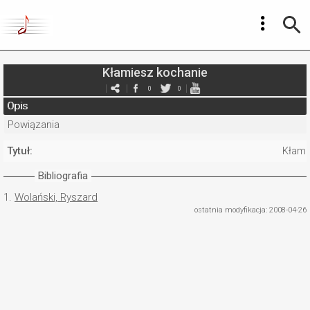
Kłamiesz kochanie
0
0
Opis
Powiązania
Tytuł:
Kłami
Bibliografia
1.
Wolański, Ryszard
ostatnia modyfikacja: 2008-04-26