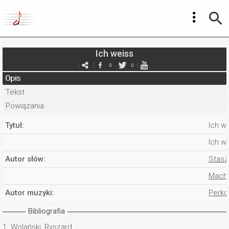
Ich weiss
0
0
Opis
Tekst
Powiązania
Tytuł:
Ich w
Ich w
Autor słów:
Stasz
Mache
Autor muzyki:
Perko
Bibliografia
1.
Wolański, Ryszard