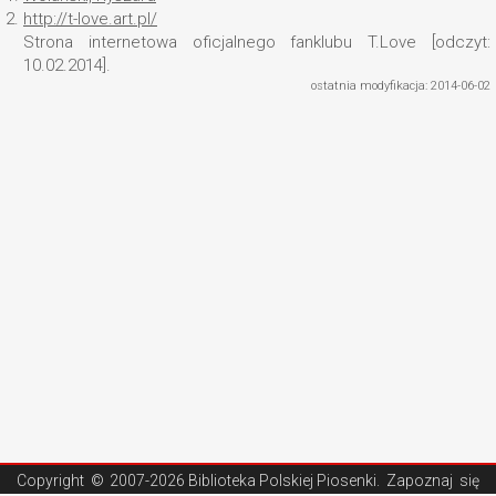
2.
http://t-love.art.pl/
Strona internetowa oficjalnego fanklubu T.Love [odczyt:
10.02.2014].
ostatnia modyfikacja: 2014-06-02
Copyright ©
2007-2026 Biblioteka Polskiej Piosenki
. Zapoznaj się