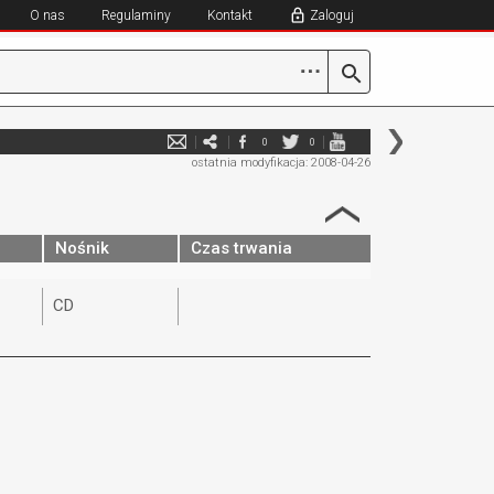
O nas
Regulaminy
Kontakt
Zaloguj
⋯
0
0
ostatnia modyfikacja: 2008-04-26
Nośnik
Czas trwania
CD