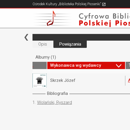
Ośrodek Kultury „Biblioteka Polskiej Piosenki”
Opis
Powiązania
Albumy (1)
Wykonawca wg wydawcy
Skrzek Józef
Bibliografia
1.
Wolański, Ryszard