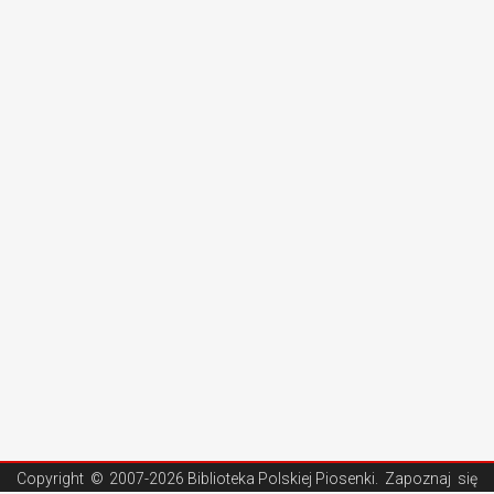
Copyright ©
2007-2026 Biblioteka Polskiej Piosenki
. Zapoznaj się