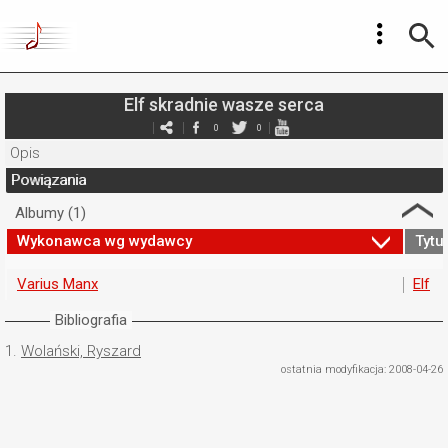
Elf skradnie wasze serca
0
0
Opis
Powiązania
Albumy (1)
Wykonawca wg wydawcy
Tytuł
Varius Manx
Elf
Bibliografia
1.
Wolański, Ryszard
ostatnia modyfikacja: 2008-04-26