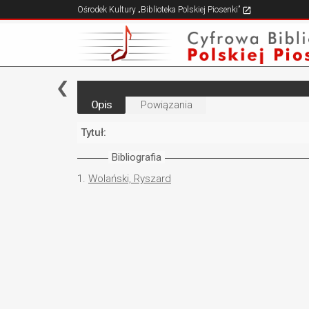
Ośrodek Kultury „Biblioteka Polskiej Piosenki”
Opis
Powiązania
Tytuł:
Bibliografia
1.
Wolański, Ryszard