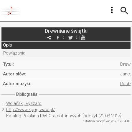
Drewniane świątki
0
0
Opis
Powiązania
Tytuł:
Drewn
Autor słów:
Jancze
Autor muzyki:
Rostk
Bibliografia
1.
Wolański, Ryszard
2.
http://www.kppg.waw.pl/
Katalog Polskich Płyt Gramofonowych [odczyt: 21.03.2015].
ostatnia modyfikacja: 2019-04-01