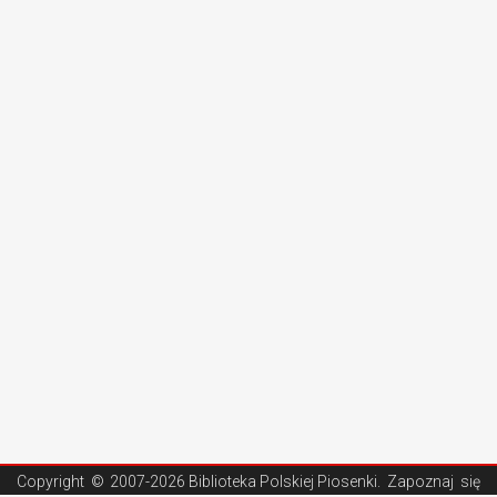
Copyright ©
2007-2026 Biblioteka Polskiej Piosenki
. Zapoznaj się