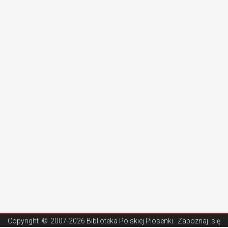
Copyright ©
2007-2026 Biblioteka Polskiej Piosenki
. Zapoznaj się