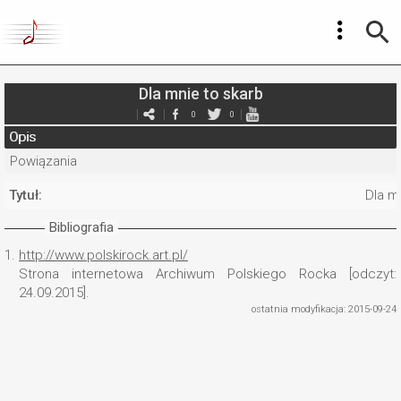
Dla mnie to skarb
0
0
Opis
Powiązania
Tytuł:
Dla m
Bibliografia
1.
http://www.polskirock.art.pl/
Strona internetowa Archiwum Polskiego Rocka [odczyt:
24.09.2015].
ostatnia modyfikacja: 2015-09-24