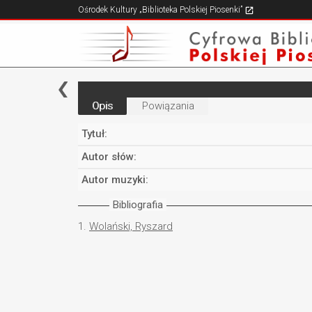
Ośrodek Kultury „Biblioteka Polskiej Piosenki”
Opis
Powiązania
Tytuł:
Autor słów:
Autor muzyki:
Bibliografia
1.
Wolański, Ryszard