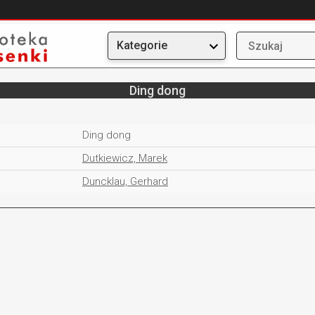
Kategorie
Ding dong
Ding dong
Dutkiewicz, Marek
Duncklau, Gerhard