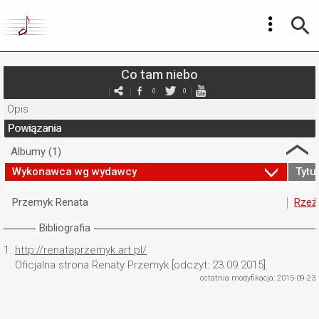
Co tam niebo
0
0
Opis
Powiązania
Albumy (1)
Wykonawca wg wydawcy
Tytuł
Przemyk Renata
Rzeź
Bibliografia
1.
http://renataprzemyk.art.pl/
Oficjalna strona Renaty Przemyk [odczyt: 23.09.2015].
ostatnia modyfikacja: 2015-09-23