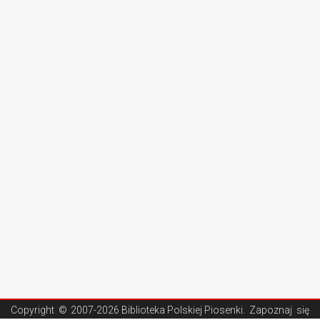
Copyright ©
2007-2026 Biblioteka Polskiej Piosenki
. Zapoznaj się