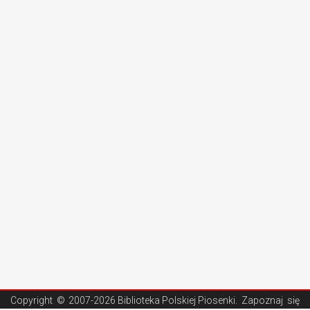
Copyright ©
2007-2026 Biblioteka Polskiej Piosenki
. Zapoznaj się