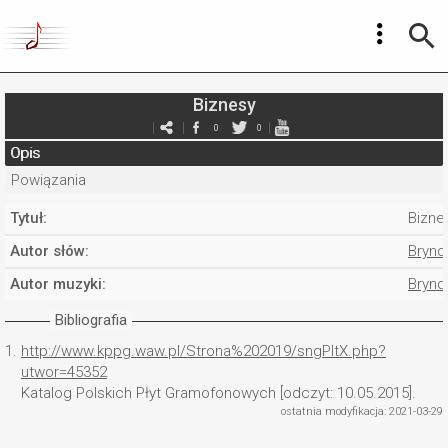
Biznesy
0
0
Opis
Powiązania
Tytuł:
Bizne
Autor słów:
Brynda
Autor muzyki:
Brynd
Bibliografia
1.
http://www.kppg.waw.pl/Strona%202019/sngPltX.php?
utwor=45352
Katalog Polskich Płyt Gramofonowych [odczyt: 10.05.2015].
ostatnia modyfikacja: 2021-03-29