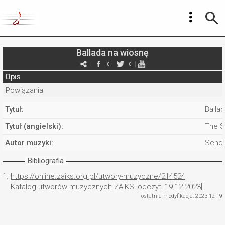
Ballada na wiosnę
0
0
Opis
Powiązania
Tytuł:
Balla
Tytuł (angielski):
The S
Autor muzyki:
Sende
Bibliografia
1.
https://online.zaiks.org.pl/utwory-muzyczne/214524
Katalog utworów muzycznych ZAiKS [odczyt: 19.12.2023].
ostatnia modyfikacja: 2023-12-19