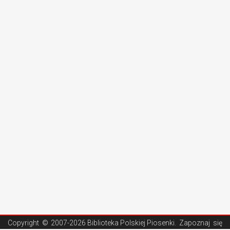
Copyright ©
2007-2026 Biblioteka Polskiej Piosenki
. Zapoznaj się