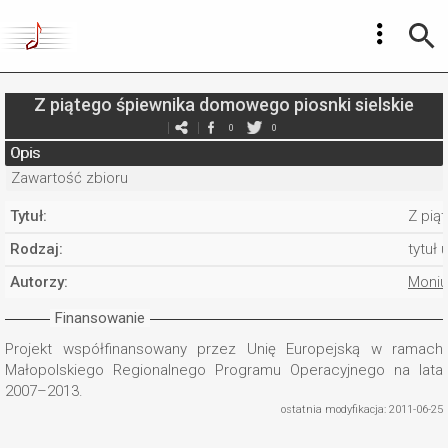
Z piątego śpiewnika domowego piosnki sielskie
0
0
Opis
Zawartość zbioru
Tytuł:
Z pią
Rodzaj:
tytuł 
Autorzy:
Moniu
Finansowanie
Projekt współfinansowany przez Unię Europejską w ramach
Małopolskiego Regionalnego Programu Operacyjnego na lata
2007–2013.
ostatnia modyfikacja: 2011-06-25