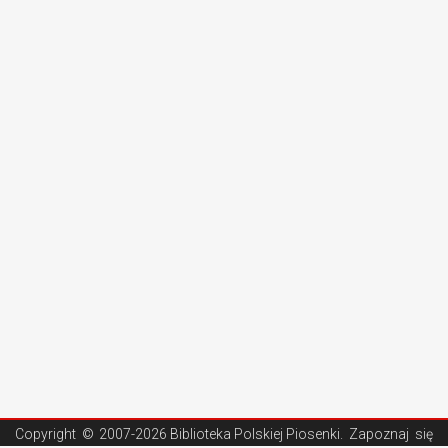
Copyright ©
2007-2026 Biblioteka Polskiej Piosenki
. Zapoznaj się