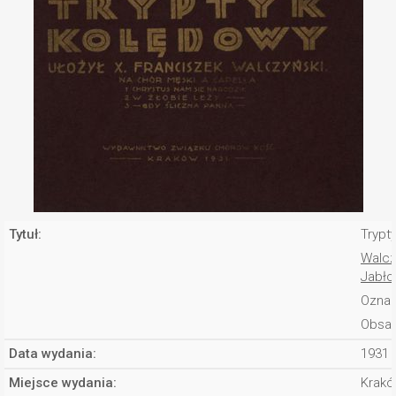
Tytuł:
Trypt
Walcz
Jabłoń
Oznac
Obsad
Data wydania:
1931
Miejsce wydania:
Krakó