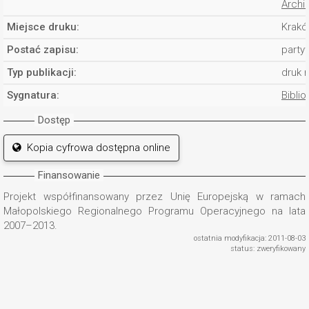
Archi
Miejsce druku:
Krakó
Postać zapisu:
partyt
Typ publikacji:
druk 
Sygnatura:
Biblio
Dostęp
Kopia cyfrowa dostępna online
Finansowanie
Projekt współfinansowany przez Unię Europejską w ramach
Małopolskiego Regionalnego Programu Operacyjnego na lata
2007–2013.
ostatnia modyfikacja: 2011-08-03
status: zweryfikowany