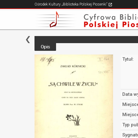
Ośrodek Kultury „Biblioteka Polskiej Piosenki”
Opis
Tytuł:
Data w
Miejsc
Miejsc
Typ pub
Sygnat