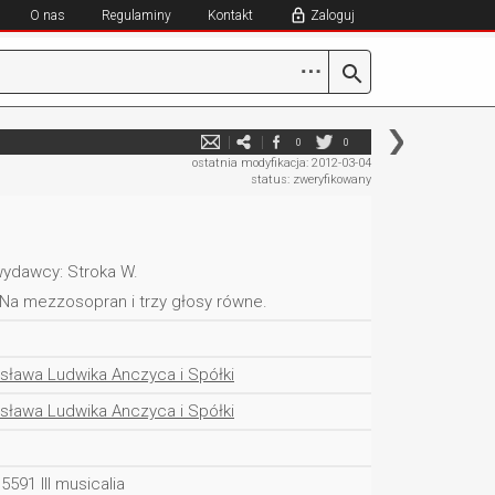
O nas
Regulaminy
Kontakt
Zaloguj
⋯
0
0
ostatnia modyfikacja: 2012-03-04
status: zweryfikowany
ydawcy: Stroka W.
 Na mezzosopran i trzy głosy równe.
sława Ludwika Anczyca i Spółki
sława Ludwika Anczyca i Spółki
5591 III musicalia