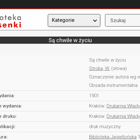
Kategorie
Są chwile w życiu
Są chwile w życiu
Stroka, W.
(słowa)
Oznaczenie autora wg w
Obsada instrumentalna:
ydania:
1901
e wydania:
Kraków:
Drukarnia Włady
e druku:
Kraków:
Drukarnia Włady
likacji:
druk muzyczny
ura:
Biblioteka Jagiellońska
1