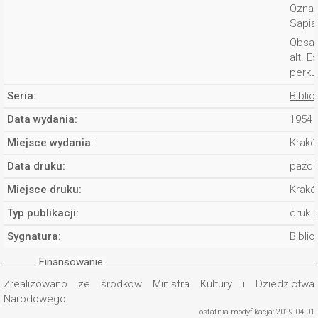
Oznac
Sapia
Obsada
alt. E
perkus
Seria:
Bibli
Data wydania:
1954 
Miejsce wydania:
Krakó
Data druku:
paźdz
Miejsce druku:
Krakó
Typ publikacji:
druk 
Sygnatura:
Biblio
Finansowanie
Zrealizowano ze środków Ministra Kultury i Dziedzictwa
Narodowego.
ostatnia modyfikacja: 2019-04-01