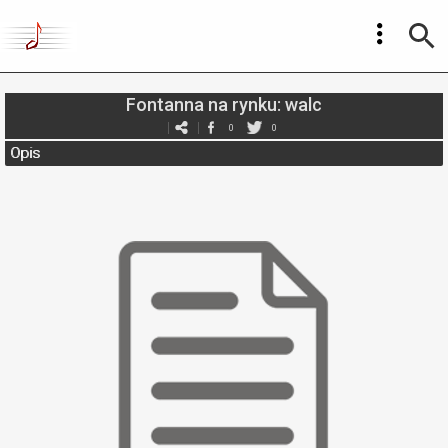
Fontanna na rynku: walc
0
0
Opis