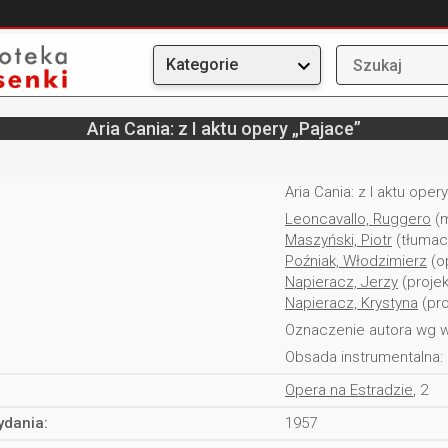
Kategorie
Aria Cania: z I aktu opery „Pajace”
Aria Cania: z I aktu oper
Leoncavallo, Ruggero
(m
Maszyński, Piotr
(tłumac
Poźniak, Włodzimierz
(o
Napieracz, Jerzy
(projek
Napieracz, Krystyna
(pro
Oznaczenie autora wg w
Obsada instrumentalna: 
Opera na Estradzie
, 2
ydania:
1957