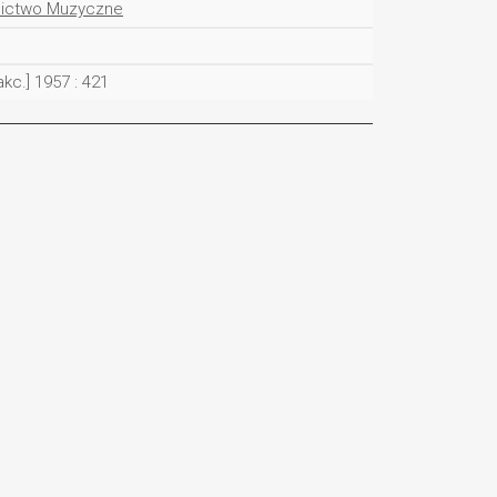
nictwo Muzyczne
akc.] 1957 : 421