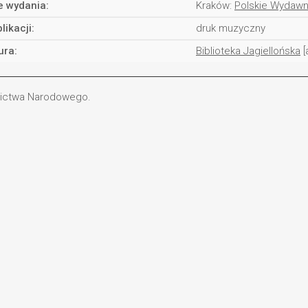
e wydania:
Kraków:
Polskie Wydaw
likacji:
druk muzyczny
ura:
Biblioteka Jagiellońska
[
dzictwa Narodowego.