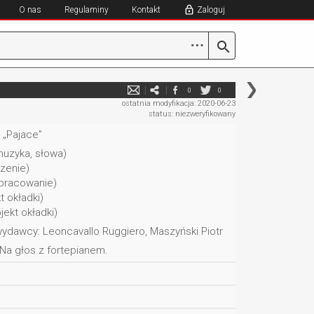
O nas
Regulaminy
Kontakt
Zaloguj
⋯
0
0
ostatnia modyfikacja: 2020-06-23
status: niezweryfikowany
y „Pajace”
uzyka, słowa)
zenie)
pracowanie)
t okładki)
jekt okładki)
ydawcy: Leoncavallo Ruggiero, Maszyński Piotr
Na głos z fortepianem.