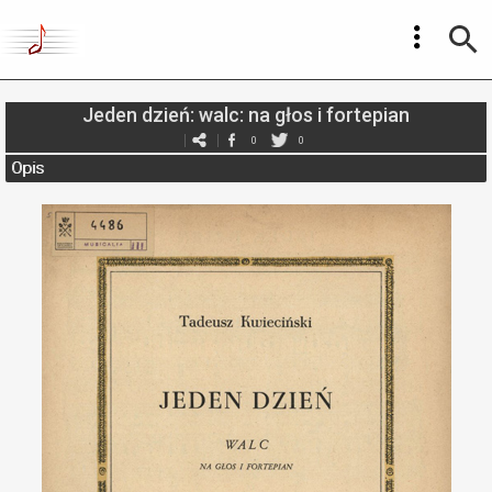
Jeden dzień: walc: na głos i fortepian
0
0
Opis