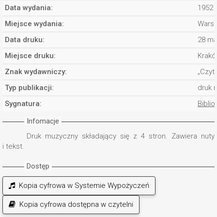
Data wydania:
1952 
Miejsce wydania:
Wars
Data druku:
28 ma
Miejsce druku:
Krakó
Znak wydawniczy:
„Czyte
Typ publikacji:
druk 
Sygnatura:
Biblio
Infomacje
Druk muzyczny składający się z 4 stron. Zawiera nuty
i tekst.
Dostęp
Kopia cyfrowa w Systemie Wypożyczeń
Kopia cyfrowa dostępna w czytelni