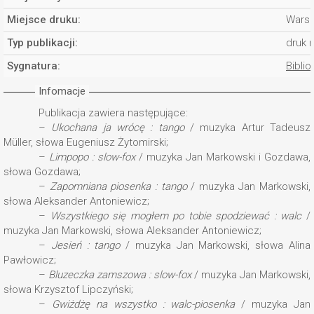
Miejsce druku:
Wars
Typ publikacji:
druk 
Sygnatura:
Biblio
Infomacje
Publikacja zawiera następujące:
–
Ukochana ja wrócę : tango
/ muzyka Artur Tadeusz
Müller, słowa Eugeniusz Żytomirski;
–
Limpopo : slow-fox
/ muzyka Jan Markowski i Gozdawa,
słowa Gozdawa;
–
Zapomniana piosenka : tango
/ muzyka Jan Markowski,
słowa Aleksander Antoniewicz;
–
Wszystkiego się mogłem po tobie spodziewać : walc
/
muzyka Jan Markowski, słowa Aleksander Antoniewicz;
–
Jesień : tango
/ muzyka Jan Markowski, słowa Alina
Pawłowicz;
–
Bluzeczka zamszowa : slow-fox
/ muzyka Jan Markowski,
słowa Krzysztof Lipczyński;
–
Gwiżdżę na wszystko : walc-piosenka
/ muzyka Jan