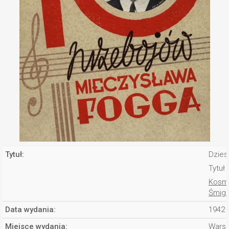
Tytuł:
Dzies
Tytuł
Kosmo
Śmiga
Data wydania:
1942
Miejsce wydania:
Wars