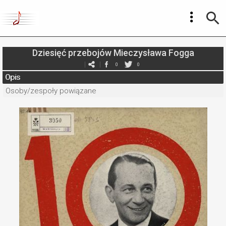
Dziesięć przebojów Mieczysława Fogga
0
0
Opis
Osoby/zespoły powiązane