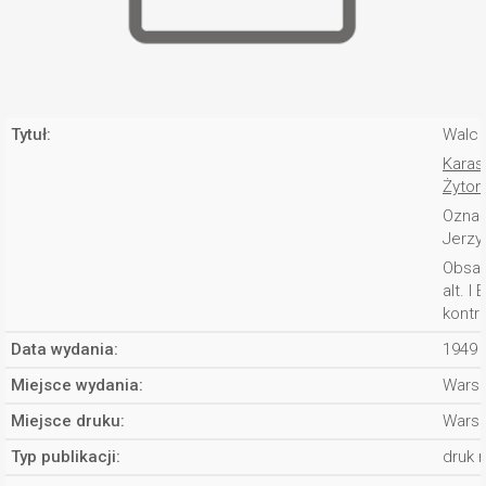
Tytuł:
Walc j
Karas
Żytom
Oznac
Jerzy
Obsad
alt. I 
kontra
Data wydania:
1949 
Miejsce wydania:
Wars
Miejsce druku:
Wars
Typ publikacji:
druk 