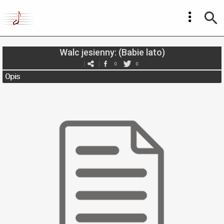
Walc jesienny: (Babie lato)
0
0
Opis