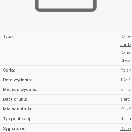
Tytuł:
Dziew
Jurdzi
Oznac
Obsad
Seria:
Polsk
Data wydania:
1952
Miejsce wydania:
Krakó
Data druku:
sierp
Miejsce druku:
Krakó
Typ publikacji:
druk 
Sygnatura:
Biblio