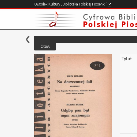
Ośrodek Kultury „Biblioteka Polskiej Piosenki”
Opis
Tytuł: