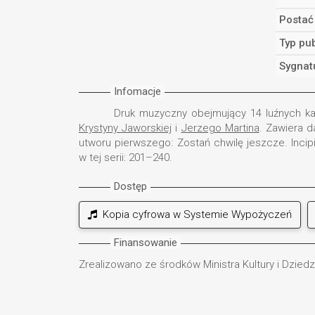
Postać
Typ pub
Sygnat
Infomacje
Druk muzyczny obejmujący 14 luźnych ka
Krystyny Jaworskiej
i
Jerzego Martina
. Zawiera 
utworu pierwszego: Zostań chwilę jeszcze. Incip
w tej serii: 201–240.
Dostęp
Kopia cyfrowa w Systemie Wypożyczeń
Finansowanie
Zrealizowano ze środków Ministra Kultury i Dzie