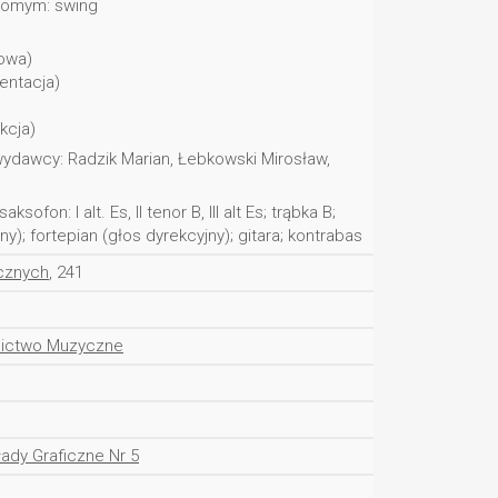
jomym: swing
owa)
entacja)
kcja)
ydawcy: Radzik Marian, Łebkowski Mirosław,
sofon: I alt. Es, II tenor B, III alt Es; trąbka B;
y); fortepian (głos dyrekcyjny); gitara; kontrabas
ecznych
, 241
nictwo Muzyczne
ady Graficzne Nr 5