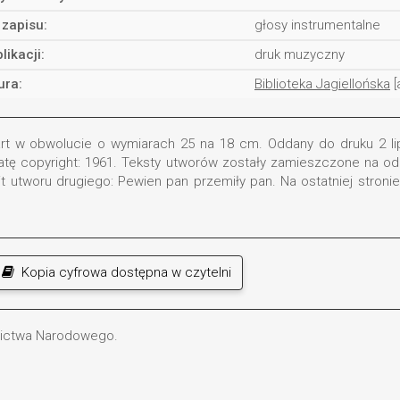
 zapisu:
głosy instrumentalne
likacji:
druk muzyczny
ura:
Biblioteka Jagiellońska
[
rt w obwolucie o wymiarach 25 na 18 cm. Oddany do druku 2 li
datę copyright: 1961. Teksty utworów zostały zamieszczone na o
it utworu drugiego: Pewien pan przemiły pan. Na ostatniej stron
Kopia cyfrowa dostępna w czytelni
dzictwa Narodowego.