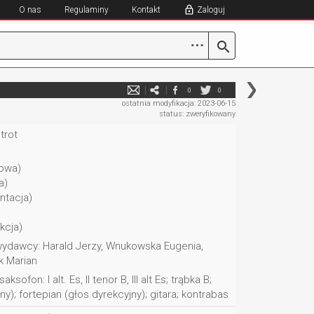
O nas
Regulaminy
Kontakt
Zaloguj
⋯
0
0
ostatnia modyfikacja: 2023-06-15
status: zweryfikowany
trot
owa)
a)
ntacja)
kcja)
ydawcy: Harald Jerzy, Wnukowska Eugenia,
k Marian
sofon: I alt. Es, II tenor B, III alt Es; trąbka B;
y); fortepian (głos dyrekcyjny); gitara; kontrabas