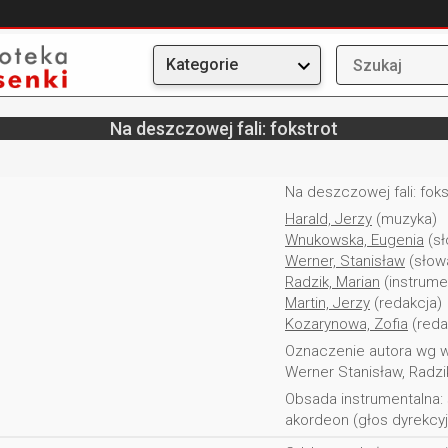
Kategorie
Na deszczowej fali: fokstrot
Na deszczowej fali: foks
Harald, Jerzy
(muzyka)
Wnukowska, Eugenia
(sł
Werner, Stanisław
(słow
Radzik, Marian
(instrume
Martin, Jerzy
(redakcja)
Kozarynowa, Zofia
(reda
Oznaczenie autora wg w
Werner Stanisław, Radzi
Obsada instrumentalna: sak
akordeon (głos dyrekcyjn