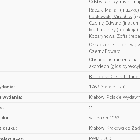
Gdyby pan był mym zna
Radzik, Marian
(muzyka)
Łebkowski, Mirosław
(sł
Czerny, Edward
(instrum
Martin, Jerzy
(redakcja)
Kozarynowa, Zofia
(reda
Oznaczenie autora wg w
Czerny Edward
Obsada instrumentalna: sak
akordeon (głos dyrekcyjn
Biblioteka Orkiestr Tan
ydania:
1963 (data druku)
e wydania:
Kraków:
Polskie Wydaw
e:
2
ruku:
wrzesień 1963
e druku:
Kraków:
Krakowskie Zakł
ydawniczy:
PWM 5200