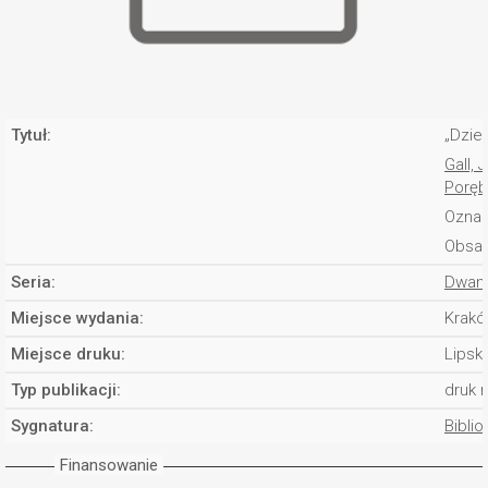
Tytuł:
„Dzie
Gall, 
Poręb
Oznac
Obsad
Seria:
Dwana
Miejsce wydania:
Krakó
Miejsce druku:
Lipsk
Typ publikacji:
druk 
Sygnatura:
Biblio
Finansowanie