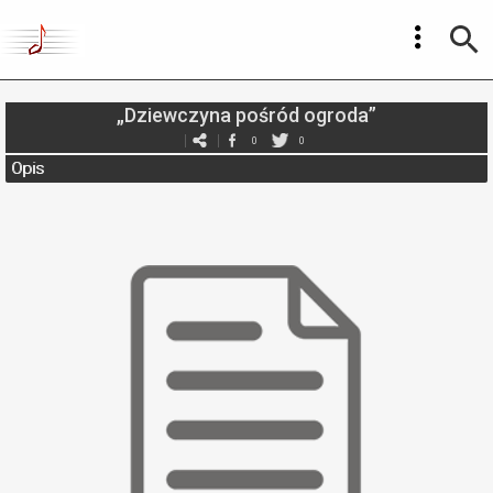
„Dziewczyna pośród ogroda”
0
0
Opis