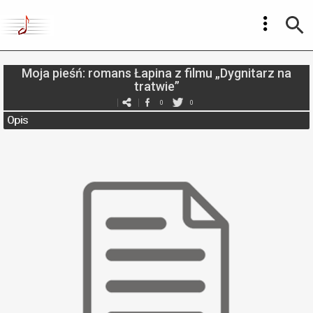
Moja pieśń: romans Łapina z filmu „Dygnitarz na
tratwie”
0
0
Opis