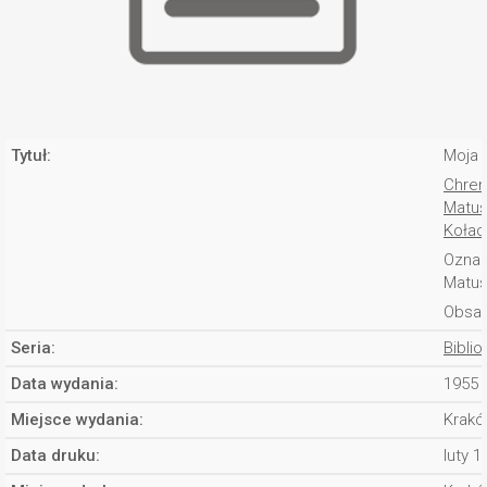
Tytuł:
Moja 
Chren
Matus
Kołac
Oznac
Matus
Obsad
Seria:
Bibli
Data wydania:
1955
Miejsce wydania:
Krakó
Data druku:
luty 1