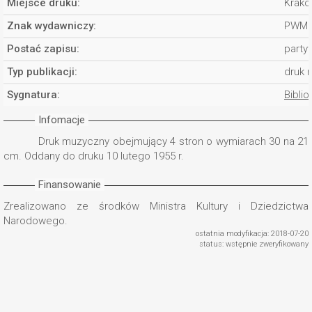
Miejsce druku:
Krakó
Znak wydawniczy:
PWM 
Postać zapisu:
partyt
Typ publikacji:
druk 
Sygnatura:
Biblio
Infomacje
Druk muzyczny obejmujący 4 stron o wymiarach 30 na 21
cm. Oddany do druku 10 lutego 1955 r.
Finansowanie
Zrealizowano ze środków Ministra Kultury i Dziedzictwa
Narodowego.
ostatnia modyfikacja: 2018-07-20
status: wstępnie zweryfikowany