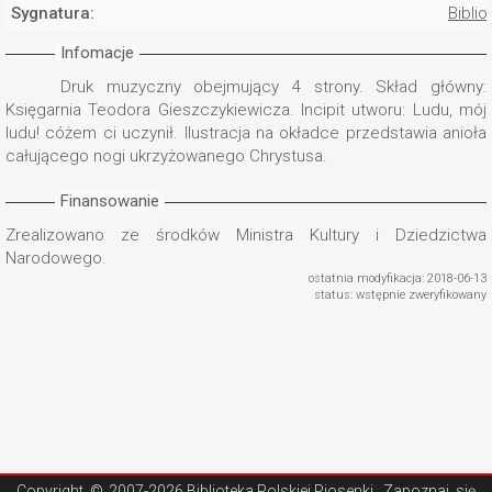
Sygnatura:
Biblio
Infomacje
Druk muzyczny obejmujący 4 strony. Skład główny:
Księgarnia Teodora Gieszczykiewicza. Incipit utworu: Ludu, mój
ludu! cóżem ci uczynił. Ilustracja na okładce przedstawia anioła
całującego nogi ukrzyżowanego Chrystusa.
Finansowanie
Zrealizowano ze środków Ministra Kultury i Dziedzictwa
Narodowego.
ostatnia modyfikacja: 2018-06-13
status: wstępnie zweryfikowany
Copyright ©
2007-2026 Biblioteka Polskiej Piosenki
. Zapoznaj się