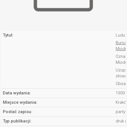
Tytuł:
Ludu 
Bursa
Miodu
Oznac
Miodu
Uzupe
słowa
Obsad
Data wydania:
1939 
Miejsce wydania:
Krakó
Postać zapisu:
partyt
Typ publikacji:
druk 