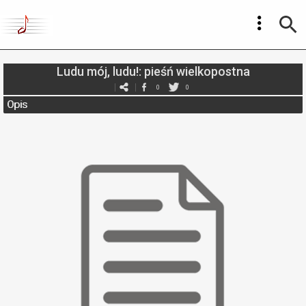
Ludu mój, ludu!: pieśń wielkopostna
0
0
Opis