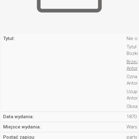
Tytuł:
Nie o
Tytuł 
Bozki
Brzezi
Anton
Oznac
Anton
Uzupeł
Anton
Obsad
Data wydania:
1870 
Miejsce wydania:
Wars
Postać zapisu:
partyt