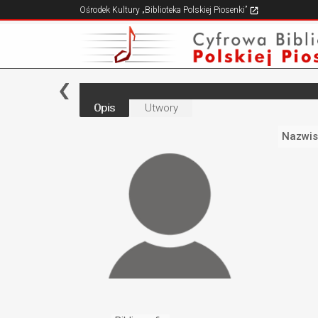
Ośrodek Kultury „Biblioteka Polskiej Piosenki”
Opis
Utwory
Nazwis