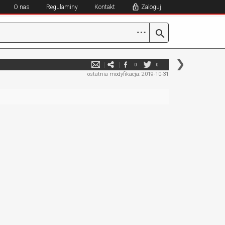
O nas
Regulaminy
Kontakt
Zaloguj
⋯
0
0
ostatnia modyfikacja: 2019-10-31