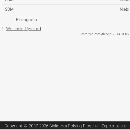
SDM
Nieb
Bibliografia
1.
Wolański, Ryszard
ostatnia modyfikacja: 2014-01-05
Copyright ©
2007-2026 Biblioteka Polskiej Piosenki
. Zapoznaj się