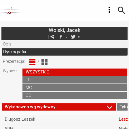
Wolski, Jacek
0
0
Opis
Dyskografia
Prezentacja:
/
Wybierz:
WSZYSTKIE
LP
MC
CD
Wykonawca wg wydawcy
Tytuł
Długosz Leszek
Lesz
SDM
Nieb