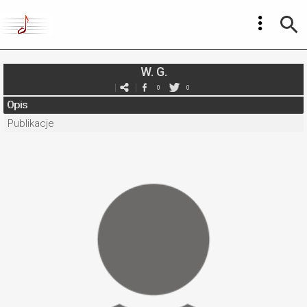
W. G.
0
0
Opis
Publikacje