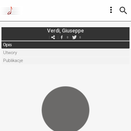
Verdi, Giuseppe
0
0
Opis
Utwory
Publikacje