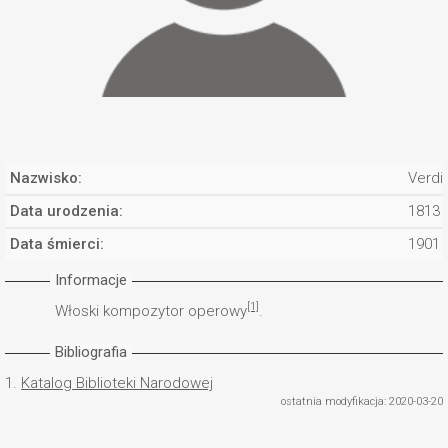
Nazwisko:
Verdi
Data urodzenia:
1813
Data śmierci:
1901
Informacje
[1]
Włoski kompozytor operowy
.
Bibliografia
1.
Katalog Biblioteki Narodowej
ostatnia modyfikacja: 2020-03-20