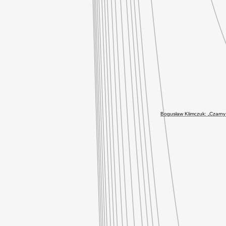
Bogusław Klimczuk: „Czarny 