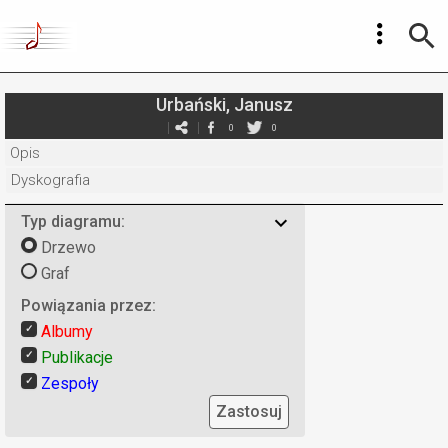
Urbański, Janusz
0
0
Opis
Dyskografia
Typ diagramu:
Drzewo
Graf
Powiązania przez:
Albumy
Publikacje
Zespoły
Zastosuj