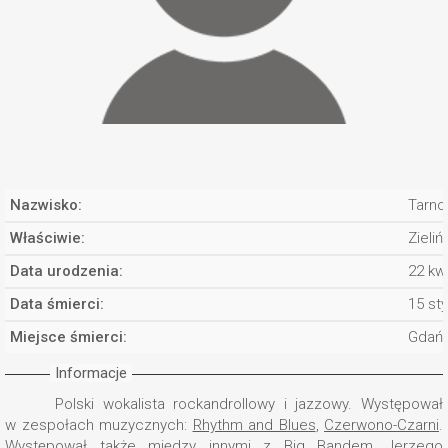
Nazwisko:
Tarno
Właściwie:
Zieliń
Data urodzenia:
22 kw
Data śmierci:
15 st
Miejsce śmierci:
Gdań
Informacje
Polski wokalista rockandrollowy i jazzowy. Występował
w zespołach muzycznych:
Rhythm and Blues
,
Czerwono-Czarni
.
Występował także między innymi z Big Bandem
Jerzego