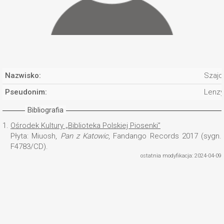
Nazwisko:
Szajdz
Pseudonim:
Lenzy
Bibliografia
1.
Ośrodek Kultury „Biblioteka Polskiej Piosenki”
Płyta: Miuosh,
Pan z Katowic
, Fandango Records 2017 (sygn.
F4783/CD).
ostatnia modyfikacja: 2024-04-09