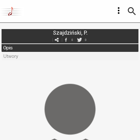
Szajdziński, P.
0
0
Opis
Utwory