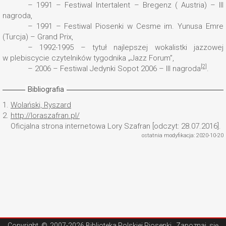
– 1991 – Festiwal Intertalent – Bregenz ( Austria) – III
nagroda,
– 1991 – Festiwal Piosenki w Cesme im. Yunusa Emre
(Turcja) – Grand Prix,
– 1992-1995 – tytuł najlepszej wokalistki jazzowej
w plebiscycie czytelników tygodnika „Jazz Forum”,
[2]
– 2006 – Festiwal Jedynki Sopot 2006 – III nagroda
.
Bibliografia
1.
Wolański, Ryszard
2.
http://loraszafran.pl/
Oficjalna strona internetowa Lory Szafran [odczyt: 28.07.2016].
ostatnia modyfikacja: 2020-10-20
Copyright ©
2007-2026 Biblioteka Polskiej Piosenki
. Zapoznaj się