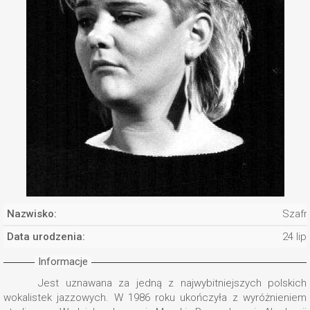
Nazwisko:
Szafr
Data urodzenia:
24 li
Informacje
Jest uznawana za jedną z najwybitniejszych polskich
wokalistek jazzowych. W 1986 roku ukończyła z wyróżnieniem