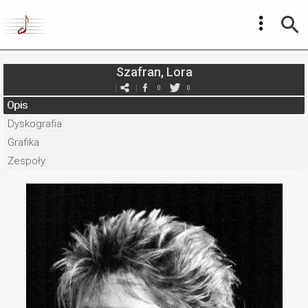
Szafran, Lora
0
0
Opis
Dyskografia
Grafika
Zespoły