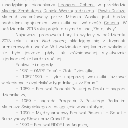
kanadyjskiego piosenkarza
Leonarda Cohena
w przekładzie
Macieja Zembatego
,
Daniela Wyszogrodzkiego
i
Pawła Orkisza
.
Materiał zaaranżowany przez Miłosza Wośko, jest bardzo
osobistym spojrzeniem wokalistki na twórczość
Cohena
. W
październiku 2013 roku projekt otrzymał miano „Złotej płyty”.
Najnowsza propozycja Lory to wydany w październiku
2013 roku album
Nad ranem
, składający się z trzynastu
premierowych utworów. W trzydziestoletniej karierze wokalistki
nie było jeszcze płyty tak zróżnicowanej stylistycznie,
a jednocześnie bardzo spójnej.
Festiwale i nagrody:
– 1981 – OMPP Toruń – Złota Dziesiątka,
– 1987-1990 – tytuł najlepszej wokalistki jazzowej
w plebiscycie czytelników tygodnika „Jazz Forum”,
– 1989 – Festiwal Piosenki Polskiej w Opolu – nagroda
dziennikarzy,
– 1989 – nagroda Programu 3 Polskiego Radia im.
Mateusza Święcickiego za osiągnięcia w wokalistyce,
– 1990 – Międzynarodowy Festiwal Piosenki – Sopot –
Bursztynowy Słowik oraz Grand Prix,
– 1990 – Festiwal FIDOF Los Angeles,