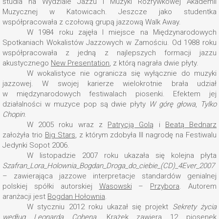
studia na Wydziale Jazzu i Muzyki Rozrywkowej Akademii
Muzycznej w Katowicach. Jeszcze jako studentka
współpracowała z czołową grupą jazzową Walk Away.
W 1984 roku zajęła I miejsce na Międzynarodowych
Spotkaniach Wokalistów Jazzowych w Zamościu. Od 1988 roku
współpracowała z jedną z najlepszych formacji jazzu
akustycznego
New Presentation
, z którą nagrała dwie płyty.
W wokalistyce nie ogranicza się wyłącznie do muzyki
jazzowej. W swojej karierze wielokrotnie brała udział
w międzynarodowych festiwalach piosenki. Efektem jej
działalności w muzyce pop są dwie płyty
W górę głowa
,
Tylko
Chopin
.
W 2005 roku wraz z
Patrycją Golą
i
Beatą Bednarz
założyła trio
Big Stars
, z którym zdobyła III nagrodę na Festiwalu
Jedynki Sopot 2006.
W listopadzie 2007 roku ukazała się kolejna płyta
Szafran_Lora_Holownia_Bogdan_Droga_do_ciebie_(CD)_4Ever_2007
– zawierająca jazzowe interpretacje standardów genialnej
polskiej spółki autorskiej
Wasowski
–
Przybora
. Autorem
aranżacji jest
Bogdan Hołownia
.
W styczniu 2012 roku ukazał się projekt
Sekrety życia
według Leonarda Cohena
. Krążek zawiera 12 piosenek