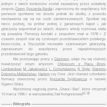
jednym z takich konkursów został zauważony przez wokalistę
zespołu
Dżem
,
Ryszarda Riedla
i zaproszony do współpracy. Ich
pierwsze spotkanie nie doszło jednak do skutku, z powodu
niestawienia się na nie osób zainteresowanych. Spotkali się
nieco później, na próbie jednej z garażowych kapel i, jak
gitarzysta wspominał po latach, dopiero wtedy rozmowa stała
się poważna. Pierwszy kontakt z zespołem miał w 1978 r. Z
czasem zespół stał się czołowym przedstawicielem polskiego
blues-rocka, a Styczyński niezwykle szanowanym gitarzystą,
zapraszanym do współpracy przez najwybitniejszych
przedstawicieli tego gatunku.
Nie przerywając pracy z
Dżemem
, udaje mu się również
towarzyszyć innym artystom:
Chłopcom z Placu Broni
,
Lombardowi
,
M. Jakubowicz
,
L. Cichońskiemu
,
R. Style
,
Staremu
Dobremu Małżeństwu
,
Harlem
czy Cree. Jest również członkiem
formacji stworzonej przez
Ryszarda Sygitowicza
o nazwie
Giganci Gitary.
Wyróżniony nagrodą pisma „Gitara i Bas”, które otrzymał
[2]
,
[3]
10 marca 1996 r. w warszawskiej Sali Kongresowej
.
Bibliografia