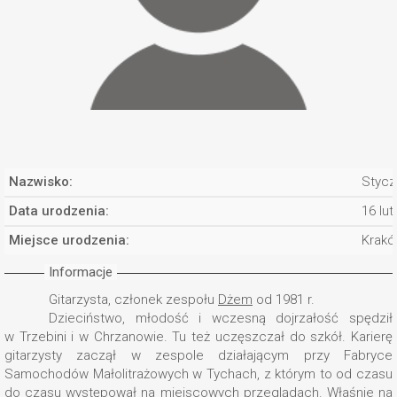
Nazwisko:
Stycz
Data urodzenia:
16 lu
Miejsce urodzenia:
Krak
Informacje
Gitarzysta, członek zespołu
Dżem
od 1981 r.
Dzieciństwo, młodość i wczesną dojrzałość spędził
w Trzebini i w Chrzanowie. Tu też uczęszczał do szkół. Karierę
gitarzysty zaczął w zespole działającym przy Fabryce
Samochodów Małolitrażowych w Tychach, z którym to od czasu
do czasu występował na miejscowych przeglądach. Właśnie na