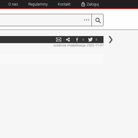
O nas
Regulaminy
Kontakt
Zaloguj
⋯
0
0
ostatnia modyfikacja: 2022-11-07