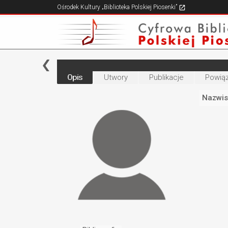
Ośrodek Kultury „Biblioteka Polskiej Piosenki”
Opis
Utwory
Publikacje
Powiąz
Nazwis