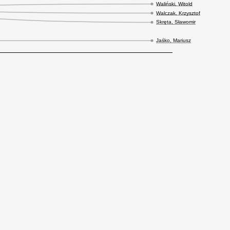
Waliński, Witold
Walczak, Krzysztof
Skręta, Sławomir
Jaśko, Mariusz