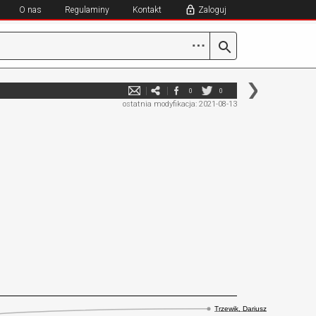
O nas
Regulaminy
Kontakt
Zaloguj
⋯
0
0
ostatnia modyfikacja: 2021-08-13
Trzewik, Dariusz