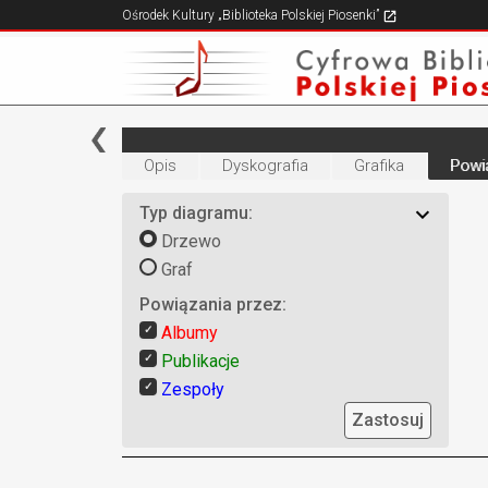
Ośrodek Kultury „Biblioteka Polskiej Piosenki”
Opis
Dyskografia
Grafika
Powi
Typ diagramu:
Drzewo
Graf
Powiązania przez:
Albumy
Publikacje
Zespoły
Zastosuj