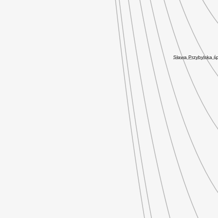
Sława Przybylska ś