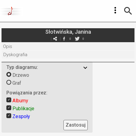
Słotwińska, Janina
0
0
Opis
Dyskografia
Typ diagramu:
Drzewo
Graf
Powiązania przez:
Albumy
Publikacje
Zespoły
Zastosuj